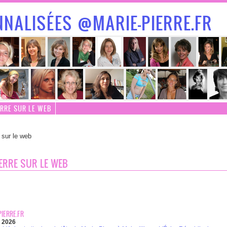
NALISÉES @MARIE-PIERRE.FR
ERRE SUR LE WEB
 sur le web
IERRE SUR LE WEB
IERRE.FR
t 2026