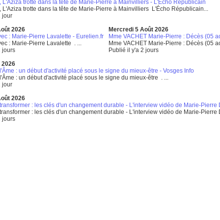
L'Aziza trotte dans la tête de Marie-Pierre à Mainvilliers - L'Écho Républicain
L'Aziza trotte dans la tête de Marie-Pierre à Mainvilliers L'Écho Républicain...
1 jour
Août 2026
Mercredi 5 Août 2026
c : Marie-Pierre Lavalette - Eurelien.fr
Mme VACHET Marie-Pierre : Décès (05 ao
c : Marie-Pierre Lavalette . ...
Mme VACHET Marie-Pierre : Décès (05 aoû
2 jours
Publié il y'a 2 jours
t 2026
'Âme : un début d'activité placé sous le signe du mieux-être - Vosges Info
'Âme : un début d'activité placé sous le signe du mieux-être . ...
1 jour
Août 2026
transformer : les clés d'un changement durable - L'interview vidéo de Marie-Pierr
transformer : les clés d'un changement durable - L'interview vidéo de Marie-Pierr
2 jours